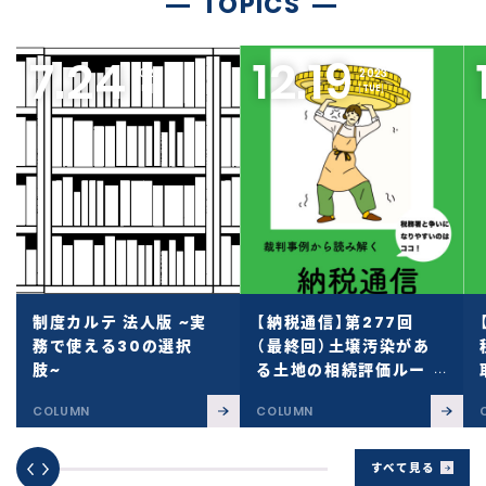
TOPICS
7.24
12.19
2026
2023
[
FRI
]
[
TUE
]
制度カルテ 法人版 ~実
【納税通信】第277回
務で使える30の選択
（最終回）土壌汚染があ
肢~
る土地の相続評価ルー
ル
COLUMN
COLUMN
すべて見る