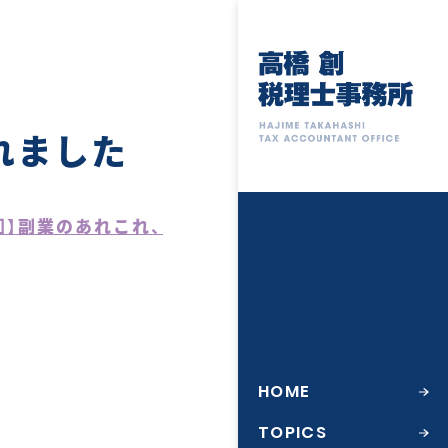
れました
回】
副業のあれこれ、
HOME
TOPICS