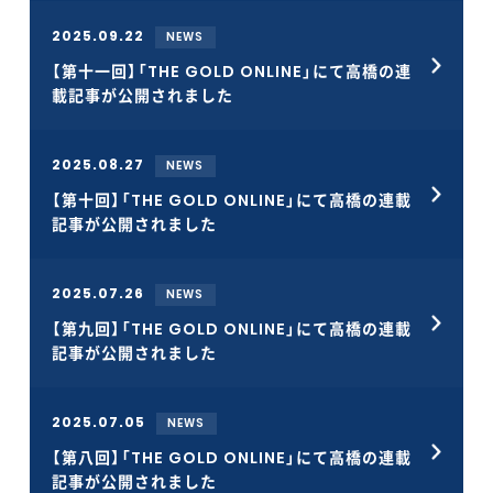
2025.09.22
NEWS
【第十一回】「THE GOLD ONLINE」にて高橋の連
載記事が公開されました
2025.08.27
NEWS
【第十回】「THE GOLD ONLINE」にて高橋の連載
記事が公開されました
2025.07.26
NEWS
【第九回】「THE GOLD ONLINE」にて高橋の連載
記事が公開されました
2025.07.05
NEWS
【第八回】「THE GOLD ONLINE」にて高橋の連載
記事が公開されました