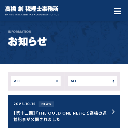
2025.10.12
NEWS
【第十二回】「THE GOLD ONLINE」にて高橋の連
載記事が公開されました