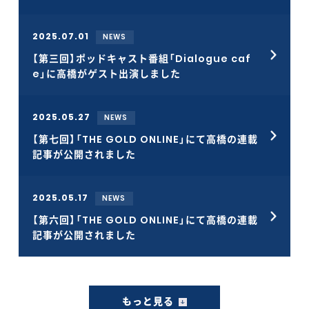
2025.07.01
NEWS
【第三回】ポッドキャスト番組「Dialogue caf
e」に高橋がゲスト出演しました
2025.05.27
NEWS
【第七回】「THE GOLD ONLINE」にて高橋の連載
記事が公開されました
2025.05.17
NEWS
【第六回】「THE GOLD ONLINE」にて高橋の連載
記事が公開されました
もっと見る